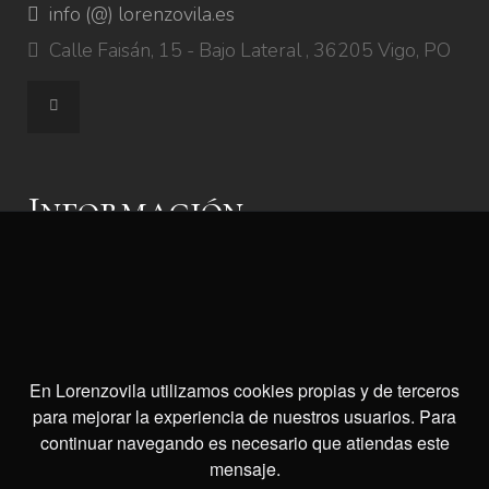
info (@) lorenzovila.es
Calle Faisán, 15 - Bajo Lateral , 36205 Vigo, PO
Información
Aviso Legal
Cookies
Site map
En Lorenzovila utilizamos cookies propias y de terceros
Pedir cita
para mejorar la experiencia de nuestros usuarios. Para
continuar navegando es necesario que atiendas este
mensaje.
Dirección Ourense